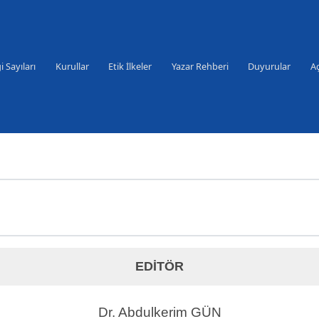
i Sayıları
Kurullar
Etik İlkeler
Yazar Rehberi
Duyurular
Aç
EDİTÖR
Dr. Abdulkerim GÜN