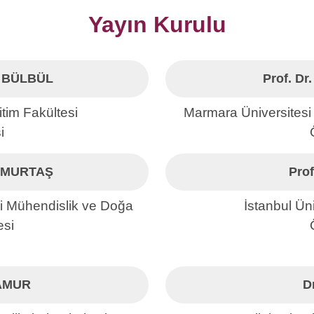
Yayın Kurulu
im BÜLBÜL
Prof. D
itim Fakültesi
Marmara Üniversitesi 
i
 TEMURTAŞ
Prof
i Mühendislik ve Doğa
İstanbul Üni
esi
SAMUR
D