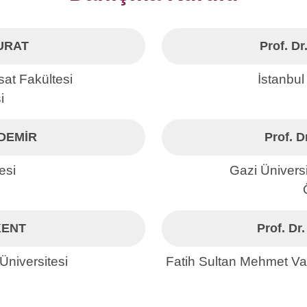
MURAT
Prof. D
isat Fakültesi
İstanbul
i
ŞDEMİR
Prof. 
esi
Gazi Üniversi
 KENT
Prof. Dr
niversitesi
Fatih Sultan Mehmet Vak